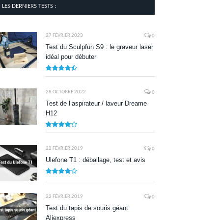
LES DERNIERS TESTS :
27 FÉVRIER 2023
0
Test du Sculpfun S9 : le graveur laser
idéal pour débuter
9
28 OCTOBRE 2022
0
Test de l’aspirateur / laveur Dreame
H12
7.9
22 FÉVRIER 2019
0
Ulefone T1 : déballage, test et avis
8.5
22 FÉVRIER 2019
0
Test du tapis de souris géant
Aliexpress