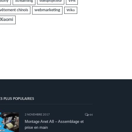
Sony
Streaming
VPN
vidéoprojecteur
vêtement chinois
webmarketing
Wiko
Xiaomi
ES PLUS POPULAIRES
2 NOVEMBRE 2017
44
Montage Anet A8 – Assemblage et
prise en main