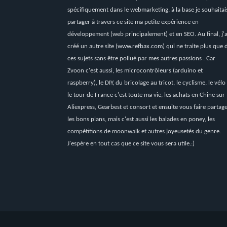
spécifiquement dans le webmarketing, à la base je souhaitai
partager à travers ce site ma petite expérience en
développement (web principalement) et en SEO. Au final, j'a
créé un autre site (
www.refbax.com
) qui ne traite plus que 
ces sujets sans être pollué par mes autres passions . Car
Zvoon c'est aussi, les microcontrôleurs (arduino et
raspberry), le DIY, du bricolage au tricot, le cyclisme, le vélo
le tour de France c'est toute ma vie, les achats en Chine sur
Aliexpress, Gearbest et consort et ensuite vous faire partag
les bons plans, mais c'est aussi les balades en poney, les
compétitions de moonwalk et autres joyeusetés du genre.
J'espère en tout cas que ce site vous sera utile.:)