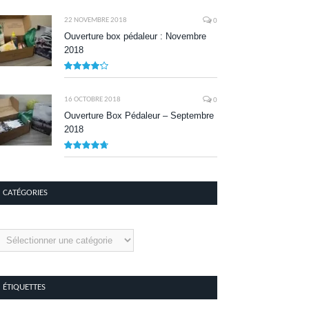
8.1
22 NOVEMBRE 2018
0
Ouverture box pédaleur : Novembre
2018
8.5
16 OCTOBRE 2018
0
Ouverture Box Pédaleur – Septembre
2018
9.5
CATÉGORIES
tégories
ÉTIQUETTES