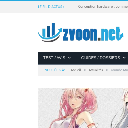
Conception hardware : comment 
LE FIL D'ACTUS :
TEST / AVIS
GUIDES / DOSSIERS
»
»
VOUS ÊTES À:
Accueil
Actualités
YouTube Mus