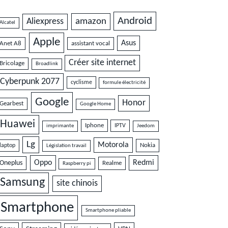
Android
amazon
Aliexpress
Alcatel
Apple
Asus
Anet A8
assistant vocal
Créer site internet
Bricolage
Broadlink
Cyberpunk 2077
cyclisme
formule électricité
Google
Honor
Gearbest
Google Home
Huawei
Iphone
IPTV
imprimante
Jeedom
Lg
Motorola
Nokia
laptop
Législation travail
Oppo
Redmi
Oneplus
Realme
Raspberry pi
Samsung
site chinois
Smartphone
Smartphone pliable