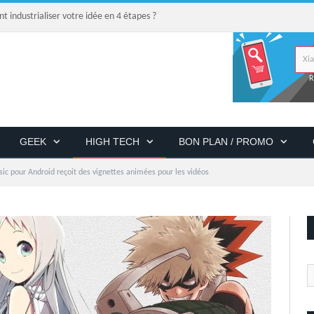
industrialiser votre idée en 4 étapes ?
R
GEEK
HIGH TECH
BON PLAN / PROMO
ic pour Android reçoit des vignettes animées pour les vidéos