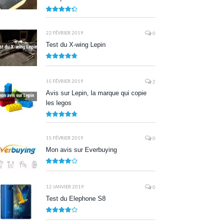
8.7
22 FÉVRIER 2019
0
Test du X-wing Lepin
9.5
15 FÉVRIER 2019
2
Avis sur Lepin, la marque qui copie
les legos
9.5
15 FÉVRIER 2019
0
Mon avis sur Everbuying
8.0
12 JANVIER 2019
0
Test du Elephone S8