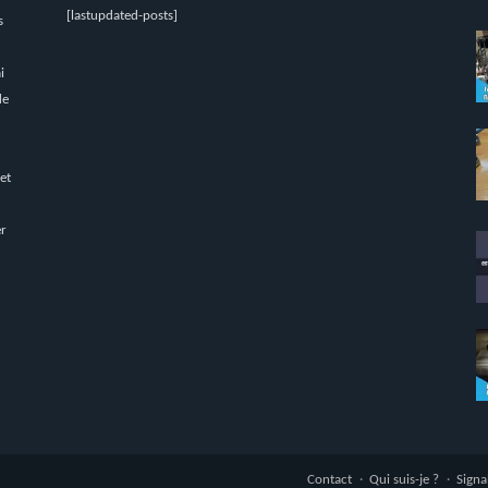
[lastupdated-posts]
s
i
de
 et
er
Contact
Qui suis-je ?
Signa