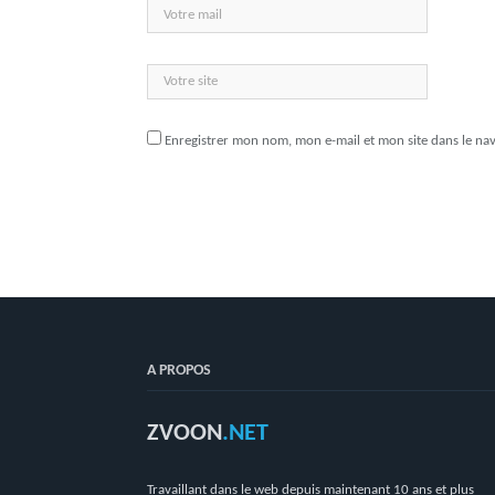
Enregistrer mon nom, mon e-mail et mon site dans le n
A PROPOS
ZVOON
.NET
Travaillant dans le web depuis maintenant 10 ans et plus