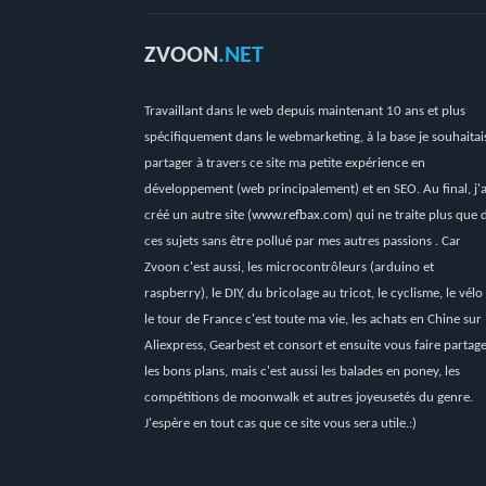
ZVOON
.NET
Travaillant dans le web depuis maintenant 10 ans et plus
spécifiquement dans le webmarketing, à la base je souhaitai
partager à travers ce site ma petite expérience en
développement (web principalement) et en SEO. Au final, j'a
créé un autre site (
www.refbax.com
) qui ne traite plus que 
ces sujets sans être pollué par mes autres passions . Car
Zvoon c'est aussi, les microcontrôleurs (arduino et
raspberry), le DIY, du bricolage au tricot, le cyclisme, le vélo
le tour de France c'est toute ma vie, les achats en Chine sur
Aliexpress, Gearbest et consort et ensuite vous faire partag
les bons plans, mais c'est aussi les balades en poney, les
compétitions de moonwalk et autres joyeusetés du genre.
J'espère en tout cas que ce site vous sera utile.:)