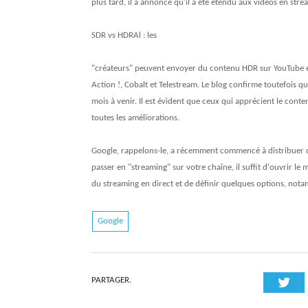
plus tard, il a annoncé qu'il a été étendu aux vidéos en stre
SDR vs HDRAl : les
"créateurs" peuvent envoyer du contenu HDR sur YouTube en
Action !, Cobalt et Telestream. Le blog confirme toutefois q
mois à venir. Il est évident que ceux qui apprécient le con
toutes les améliorations.
Google, rappelons-le, a récemment commencé à distribuer des
passer en "streaming" sur votre chaîne, il suffit d'ouvrir le 
du streaming en direct et de définir quelques options, notamm
Google
Twi
PARTAGER.