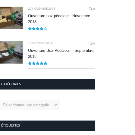
8.1
22 NOVEMBRE 2018
0
Ouverture box pédaleur : Novembre
2018
8.5
16 OCTOBRE 2018
0
Ouverture Box Pédaleur – Septembre
2018
9.5
CATÉGORIES
tégories
ÉTIQUETTES