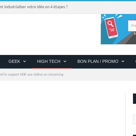
industrialiser votre idée en 4 étapes ?
R
GEEK
HIGH TECH
BON PLAN / PROMO
nd le support HDR aux vidéos en streaming