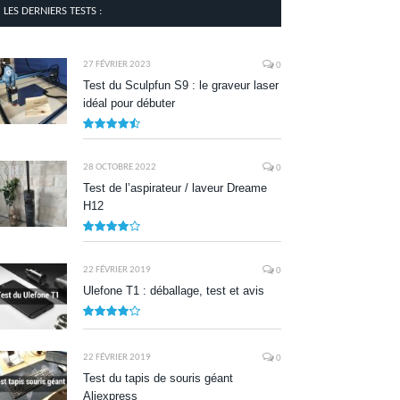
LES DERNIERS TESTS :
27 FÉVRIER 2023
0
Test du Sculpfun S9 : le graveur laser
idéal pour débuter
9
28 OCTOBRE 2022
0
Test de l’aspirateur / laveur Dreame
H12
7.9
22 FÉVRIER 2019
0
Ulefone T1 : déballage, test et avis
8.5
22 FÉVRIER 2019
0
Test du tapis de souris géant
Aliexpress