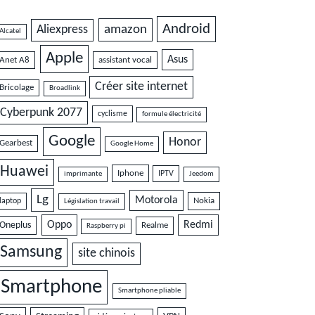
Android
amazon
Aliexpress
Alcatel
Apple
Asus
Anet A8
assistant vocal
Créer site internet
Bricolage
Broadlink
Cyberpunk 2077
cyclisme
formule électricité
Google
Honor
Gearbest
Google Home
Huawei
Iphone
IPTV
imprimante
Jeedom
Lg
Motorola
Nokia
laptop
Législation travail
Oppo
Redmi
Oneplus
Realme
Raspberry pi
Samsung
site chinois
Smartphone
Smartphone pliable