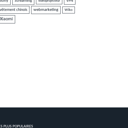
Sony
Streaming
VPN
vidéoprojecteur
vêtement chinois
webmarketing
Wiko
Xiaomi
ES PLUS POPULAIRES