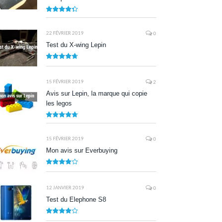
8.7
22 FÉVRIER 2019
0
Test du X-wing Lepin
9.5
15 FÉVRIER 2019
2
Avis sur Lepin, la marque qui copie
les legos
9.5
15 FÉVRIER 2019
0
Mon avis sur Everbuying
8.0
12 JANVIER 2019
0
Test du Elephone S8