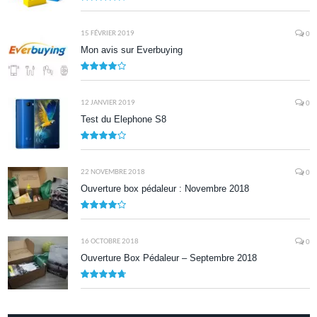
9.5
15 FÉVRIER 2019
0
Mon avis sur Everbuying
8.0
12 JANVIER 2019
0
Test du Elephone S8
8.1
22 NOVEMBRE 2018
0
Ouverture box pédaleur : Novembre 2018
8.5
16 OCTOBRE 2018
0
Ouverture Box Pédaleur – Septembre 2018
9.5