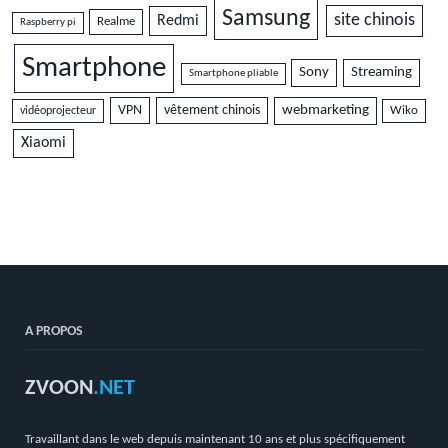
Samsung
site chinois
Redmi
Realme
Raspberry pi
Smartphone
Sony
Streaming
Smartphone pliable
VPN
vêtement chinois
webmarketing
vidéoprojecteur
Wiko
Xiaomi
A PROPOS
ZVOON
.NET
Travaillant dans le web depuis maintenant 10 ans et plus spécifiquement