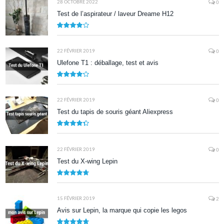
28 OCTOBRE 2022
0
Test de l’aspirateur / laveur Dreame H12
7.9
22 FÉVRIER 2019
0
Ulefone T1 : déballage, test et avis
8.5
22 FÉVRIER 2019
0
Test du tapis de souris géant Aliexpress
8.7
22 FÉVRIER 2019
0
Test du X-wing Lepin
9.5
15 FÉVRIER 2019
2
Avis sur Lepin, la marque qui copie les legos