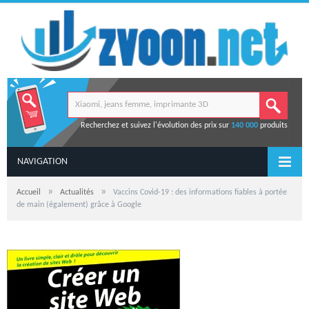
Recherchez et suivez l'évolution des prix sur
140 000
produits
NAVIGATION
»
»
Accueil
Actualités
Vaccins Covid-19 : des informations fiables à portée
de main (également) grâce à Google