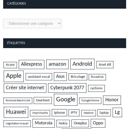
CATÉGORIES
Catégories
ÉTIQUETTES
Android
amazon
Aliexpress
Anet A8
Alcatel
Apple
Asus
assistant vocal
Bricolage
Broadlink
Cyberpunk 2077
Créer site internet
cyclisme
Google
Honor
Gearbest
formule électricité
Google Home
Huawei
Lg
Iphone
IPTV
laptop
imprimante
Jeedom
Motorola
Oppo
Oneplus
Nokia
Législation travail