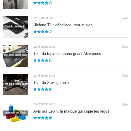
7.9
22 FÉVRIER 2019
0
Ulefone T1 : déballage, test et avis
8.5
22 FÉVRIER 2019
0
Test du tapis de souris géant Aliexpress
8.7
22 FÉVRIER 2019
0
Test du X-wing Lepin
9.5
15 FÉVRIER 2019
2
Avis sur Lepin, la marque qui copie les legos
9.5