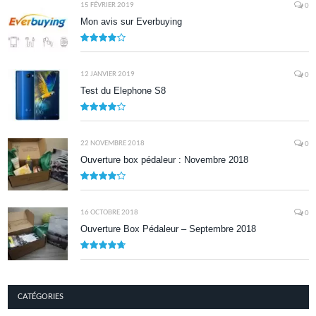
15 FÉVRIER 2019
0
Mon avis sur Everbuying
8.0
12 JANVIER 2019
0
Test du Elephone S8
8.1
22 NOVEMBRE 2018
0
Ouverture box pédaleur : Novembre 2018
8.5
16 OCTOBRE 2018
0
Ouverture Box Pédaleur – Septembre 2018
9.5
CATÉGORIES