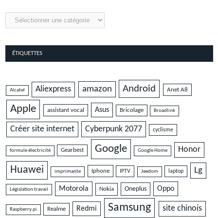
Catégories
ÉTIQUETTES
Android
amazon
Aliexpress
Anet A8
Alcatel
Apple
Asus
assistant vocal
Bricolage
Broadlink
Cyberpunk 2077
Créer site internet
cyclisme
Google
Honor
Gearbest
formule électricité
Google Home
Huawei
Lg
Iphone
IPTV
laptop
imprimante
Jeedom
Motorola
Oppo
Oneplus
Nokia
Législation travail
Samsung
site chinois
Redmi
Realme
Raspberry pi