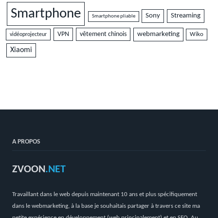
Smartphone
Sony
Streaming
Smartphone pliable
VPN
vêtement chinois
webmarketing
vidéoprojecteur
Wiko
Xiaomi
A PROPOS
ZVOON
.NET
Travaillant dans le web depuis maintenant 10 ans et plus spécifiquement
dans le webmarketing, à la base je souhaitais partager à travers ce site ma
petite expérience en développement (web principalement) et en SEO. Au