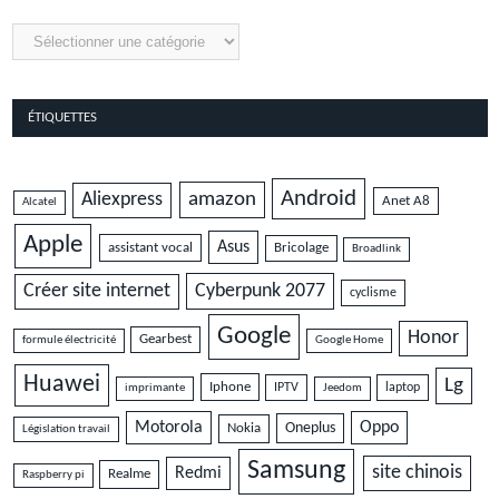
Catégories
ÉTIQUETTES
Android
amazon
Aliexpress
Anet A8
Alcatel
Apple
Asus
assistant vocal
Bricolage
Broadlink
Cyberpunk 2077
Créer site internet
cyclisme
Google
Honor
Gearbest
formule électricité
Google Home
Huawei
Lg
Iphone
IPTV
laptop
imprimante
Jeedom
Motorola
Oppo
Oneplus
Nokia
Législation travail
Samsung
site chinois
Redmi
Realme
Raspberry pi