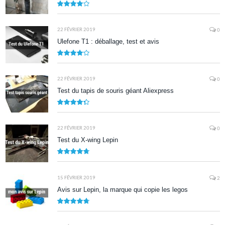
7.9
22 FÉVRIER 2019
0
Ulefone T1 : déballage, test et avis
8.5
22 FÉVRIER 2019
0
Test du tapis de souris géant Aliexpress
8.7
22 FÉVRIER 2019
0
Test du X-wing Lepin
9.5
15 FÉVRIER 2019
2
Avis sur Lepin, la marque qui copie les legos
9.5