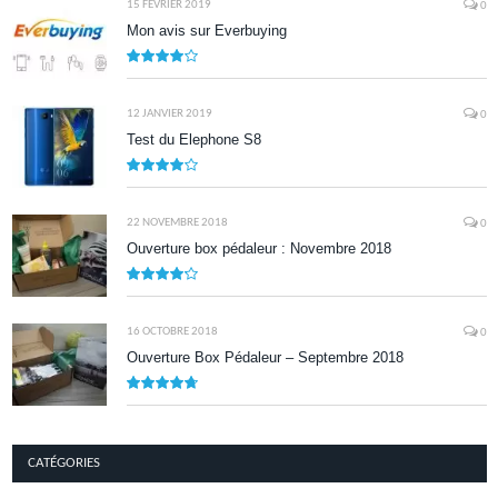
15 FÉVRIER 2019
0
Mon avis sur Everbuying
8.0
12 JANVIER 2019
0
Test du Elephone S8
8.1
22 NOVEMBRE 2018
0
Ouverture box pédaleur : Novembre 2018
8.5
16 OCTOBRE 2018
0
Ouverture Box Pédaleur – Septembre 2018
9.5
CATÉGORIES