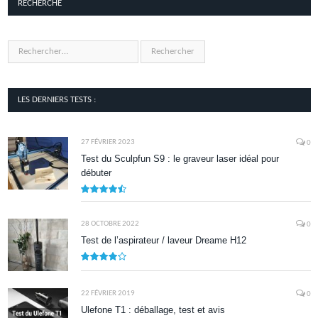
RECHERCHE
LES DERNIERS TESTS :
27 FÉVRIER 2023
0
Test du Sculpfun S9 : le graveur laser idéal pour
débuter
9
28 OCTOBRE 2022
0
Test de l’aspirateur / laveur Dreame H12
7.9
22 FÉVRIER 2019
0
Ulefone T1 : déballage, test et avis