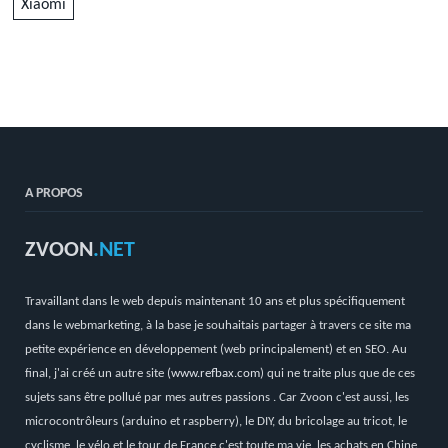
Xiaomi
A PROPOS
ZVOON
.NET
Travaillant dans le web depuis maintenant 10 ans et plus spécifiquement
dans le webmarketing, à la base je souhaitais partager à travers ce site ma
petite expérience en développement (web principalement) et en SEO. Au
final, j'ai créé un autre site (
www.refbax.com
) qui ne traite plus que de ces
sujets sans être pollué par mes autres passions . Car Zvoon c'est aussi, les
microcontrôleurs (arduino et raspberry), le DIY, du bricolage au tricot, le
cyclisme, le vélo et le tour de France c'est toute ma vie, les achats en Chine