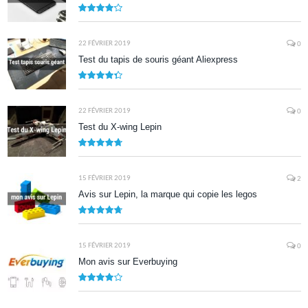
8.5
22 FÉVRIER 2019
0
Test du tapis de souris géant Aliexpress
8.7
22 FÉVRIER 2019
0
Test du X-wing Lepin
9.5
15 FÉVRIER 2019
2
Avis sur Lepin, la marque qui copie les legos
9.5
15 FÉVRIER 2019
0
Mon avis sur Everbuying
8.0