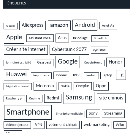
ÉTIQUETTES
Android
amazon
Aliexpress
Anet A8
Alcatel
Apple
Asus
assistant vocal
Bricolage
Broadlink
Cyberpunk 2077
Créer site internet
cyclisme
Google
Honor
Gearbest
formule électricité
Google Home
Huawei
Lg
Iphone
IPTV
laptop
imprimante
Jeedom
Motorola
Oppo
Oneplus
Nokia
Législation travail
Samsung
site chinois
Redmi
Realme
Raspberry pi
Smartphone
Sony
Streaming
Smartphone pliable
VPN
vêtement chinois
webmarketing
vidéoprojecteur
Wiko