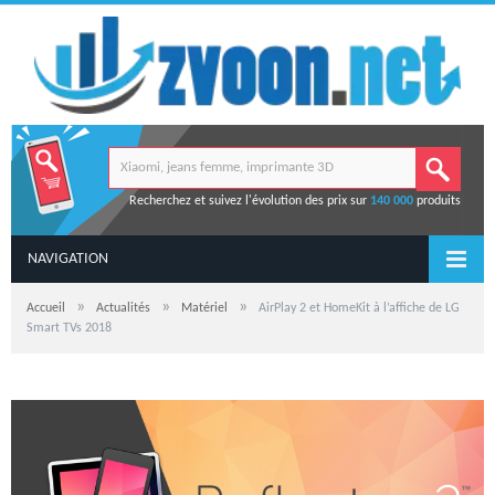
Recherchez et suivez l'évolution des prix sur
140 000
produits
NAVIGATION
»
»
»
Accueil
Actualités
Matériel
AirPlay 2 et HomeKit à l’affiche de LG
Smart TVs 2018