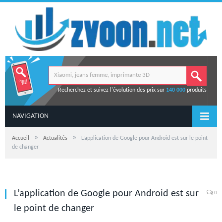
Recherchez et suivez l'évolution des prix sur
140 000
produits
NAVIGATION
»
»
Accueil
Actualités
L’application de Google pour Android est sur le point
de changer
L’application de Google pour Android est sur
0
le point de changer