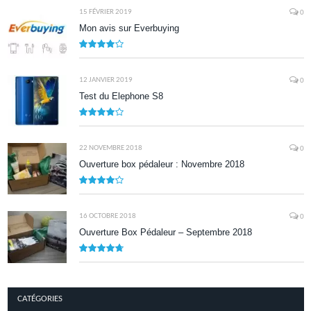
15 FÉVRIER 2019
0
Mon avis sur Everbuying
8.0
12 JANVIER 2019
0
Test du Elephone S8
8.1
22 NOVEMBRE 2018
0
Ouverture box pédaleur : Novembre 2018
8.5
16 OCTOBRE 2018
0
Ouverture Box Pédaleur – Septembre 2018
9.5
CATÉGORIES