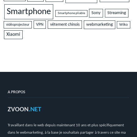
Smartphone
Sony
Streaming
Smartphone pliable
VPN
vêtement chinois
webmarketing
vidéoprojecteur
Wiko
Xiaomi
A PROPOS
ZVOON
.NET
Travaillant dans le web depuis maintenant 10 ans et plus spécifiquement
dans le webmarketing, à la base je souhaitais partager à travers ce site ma