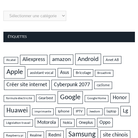
Catégories
ÉTIQUETTES
Android
amazon
Aliexpress
Anet A8
Alcatel
Apple
Asus
assistant vocal
Bricolage
Broadlink
Cyberpunk 2077
Créer site internet
cyclisme
Google
Honor
Gearbest
formule électricité
Google Home
Huawei
Lg
Iphone
IPTV
laptop
imprimante
Jeedom
Motorola
Oppo
Oneplus
Nokia
Législation travail
Samsung
site chinois
Redmi
Realme
Raspberry pi