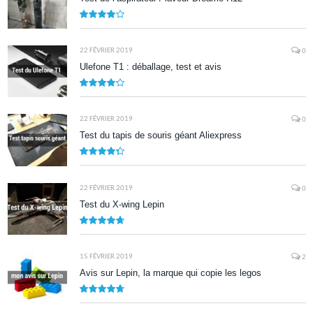
7.9
22 FÉVRIER 2019
0
Ulefone T1 : déballage, test et avis
8.5
22 FÉVRIER 2019
0
Test du tapis de souris géant Aliexpress
8.7
22 FÉVRIER 2019
0
Test du X-wing Lepin
9.5
15 FÉVRIER 2019
2
Avis sur Lepin, la marque qui copie les legos
9.5