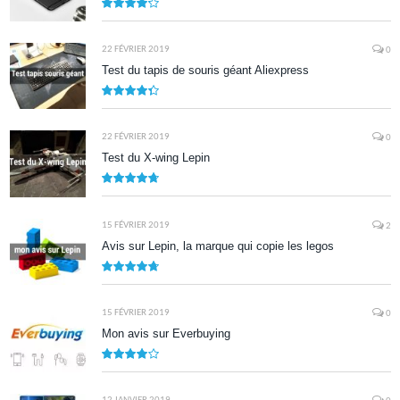
8.5
22 FÉVRIER 2019
0
Test du tapis de souris géant Aliexpress
8.7
22 FÉVRIER 2019
0
Test du X-wing Lepin
9.5
15 FÉVRIER 2019
2
Avis sur Lepin, la marque qui copie les legos
9.5
15 FÉVRIER 2019
0
Mon avis sur Everbuying
8.0