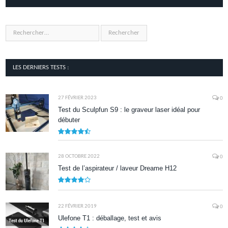
LES DERNIERS TESTS :
27 FÉVRIER 2023
0
Test du Sculpfun S9 : le graveur laser idéal pour
débuter
9
28 OCTOBRE 2022
0
Test de l’aspirateur / laveur Dreame H12
7.9
22 FÉVRIER 2019
0
Ulefone T1 : déballage, test et avis