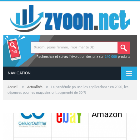
Recherchez et suivez l'évolution des prix sur
140 000
produits
NAVIGATION
»
»
Accueil
Actualités
La pandémie pousse les applications : en 2020, les
dépenses pour les magasins ont augmenté de 30 %