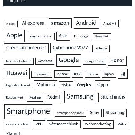
ÉTIQUETTES
Android
amazon
Aliexpress
Anet A8
Alcatel
Apple
Asus
assistant vocal
Bricolage
Broadlink
Cyberpunk 2077
Créer site internet
cyclisme
Google
Honor
Gearbest
formule électricité
Google Home
Huawei
Lg
Iphone
IPTV
laptop
imprimante
Jeedom
Motorola
Oppo
Oneplus
Nokia
Législation travail
Samsung
site chinois
Redmi
Realme
Raspberry pi
Smartphone
Sony
Streaming
Smartphone pliable
VPN
vêtement chinois
webmarketing
vidéoprojecteur
Wiko
Xiaomi