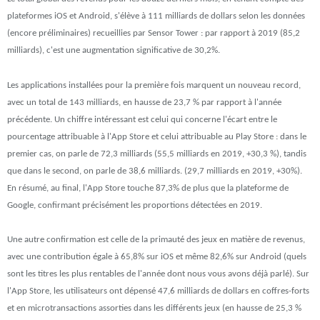
plateformes iOS et Android, s'élève à 111 milliards de dollars selon les données
(encore préliminaires) recueillies par Sensor Tower : par rapport à 2019 (85,2
milliards), c'est une augmentation significative de 30,2%.
Les applications installées pour la première fois marquent un nouveau record,
avec un total de 143 milliards, en hausse de 23,7 % par rapport à l'année
précédente. Un chiffre intéressant est celui qui concerne l'écart entre le
pourcentage attribuable à l'App Store et celui attribuable au Play Store : dans le
premier cas, on parle de 72,3 milliards (55,5 milliards en 2019, +30,3 %), tandis
que dans le second, on parle de 38,6 milliards. (29,7 milliards en 2019, +30%).
En résumé, au final, l'App Store touche 87,3% de plus que la plateforme de
Google, confirmant précisément les proportions détectées en 2019.
Une autre confirmation est celle de la primauté des jeux en matière de revenus,
avec une contribution égale à 65,8% sur iOS et même 82,6% sur Android (quels
sont les titres les plus rentables de l'année dont nous vous avons déjà parlé). Sur
l'App Store, les utilisateurs ont dépensé 47,6 milliards de dollars en coffres-forts
et en microtransactions assorties dans les différents jeux (en hausse de 25,3 %