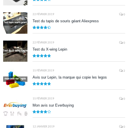
8.5
22 FÉVRIER 2019
0
Test du tapis de souris géant Aliexpress
8.7
22 FÉVRIER 2019
0
Test du X-wing Lepin
9.5
15 FÉVRIER 2019
2
Avis sur Lepin, la marque qui copie les legos
9.5
15 FÉVRIER 2019
0
Mon avis sur Everbuying
8.0
12 JANVIER 2019
0