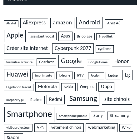
Android
amazon
Aliexpress
Anet A8
Alcatel
Apple
Asus
assistant vocal
Bricolage
Broadlink
Cyberpunk 2077
Créer site internet
cyclisme
Google
Honor
Gearbest
formule électricité
Google Home
Huawei
Lg
Iphone
IPTV
laptop
imprimante
Jeedom
Motorola
Oppo
Oneplus
Nokia
Législation travail
Samsung
site chinois
Redmi
Realme
Raspberry pi
Smartphone
Sony
Streaming
Smartphone pliable
VPN
vêtement chinois
webmarketing
vidéoprojecteur
Wiko
Xiaomi