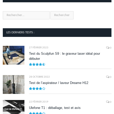
LES DERNIERS TESTS :
27 FÉVRIER 2023
0
Test du Sculpfun S9 : le graveur laser idéal pour
débuter
9
28 OCTOBRE 2022
0
Test de l’aspirateur / laveur Dreame H12
7.9
22 FÉVRIER 2019
0
Ulefone T1 : déballage, test et avis