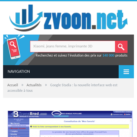
Recherchez et suivez l'évolution des prix sur
140 000
produits
NAVIGATION
»
»
Accueil
Actualités
Google Stadia : la nouvelle interface web est
accessible à tous