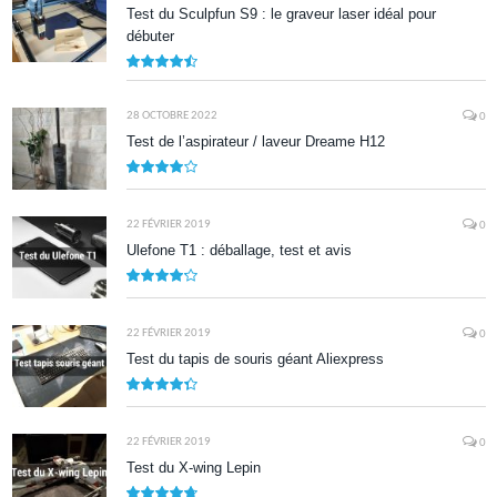
Test du Sculpfun S9 : le graveur laser idéal pour
débuter
9
28 OCTOBRE 2022
0
Test de l’aspirateur / laveur Dreame H12
7.9
22 FÉVRIER 2019
0
Ulefone T1 : déballage, test et avis
8.5
22 FÉVRIER 2019
0
Test du tapis de souris géant Aliexpress
8.7
22 FÉVRIER 2019
0
Test du X-wing Lepin