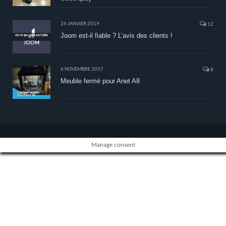
26 JANVIER 2019
12
Joom est-il fiable ? L’avis des clients !
6 NOVEMBRE 2017
8
Meuble fermé pour Anet A8
Manage consent