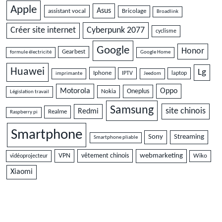
Apple
Asus
assistant vocal
Bricolage
Broadlink
Cyberpunk 2077
Créer site internet
cyclisme
Google
Honor
Gearbest
formule électricité
Google Home
Huawei
Lg
Iphone
IPTV
laptop
imprimante
Jeedom
Motorola
Oppo
Oneplus
Nokia
Législation travail
Samsung
site chinois
Redmi
Realme
Raspberry pi
Smartphone
Sony
Streaming
Smartphone pliable
VPN
vêtement chinois
webmarketing
vidéoprojecteur
Wiko
Xiaomi