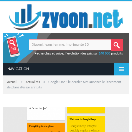
Recherchez et suivez l'évolution des prix sur
140 000
produits
NAVIGATION
»
»
Accueil
Actualités
Google One : le dernier APK annonce le lancement
de plans d’essai gratuits