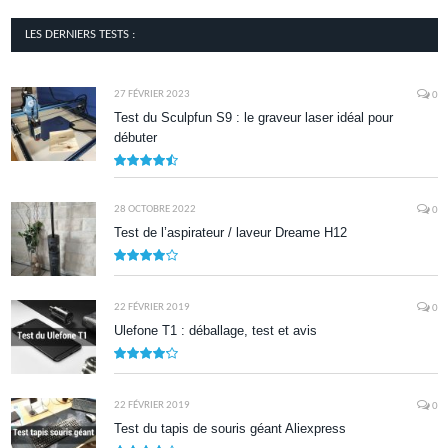
LES DERNIERS TESTS :
27 FÉVRIER 2023
0
Test du Sculpfun S9 : le graveur laser idéal pour
débuter
9
28 OCTOBRE 2022
0
Test de l’aspirateur / laveur Dreame H12
7.9
22 FÉVRIER 2019
0
Ulefone T1 : déballage, test et avis
8.5
22 FÉVRIER 2019
0
Test du tapis de souris géant Aliexpress