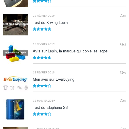
8.7
22 FÉVRIER 2019
0
Test du X-wing Lepin
9.5
15 FÉVRIER 2019
2
Avis sur Lepin, la marque qui copie les legos
9.5
15 FÉVRIER 2019
0
Mon avis sur Everbuying
8.0
12 JANVIER 2019
0
Test du Elephone S8
8.1