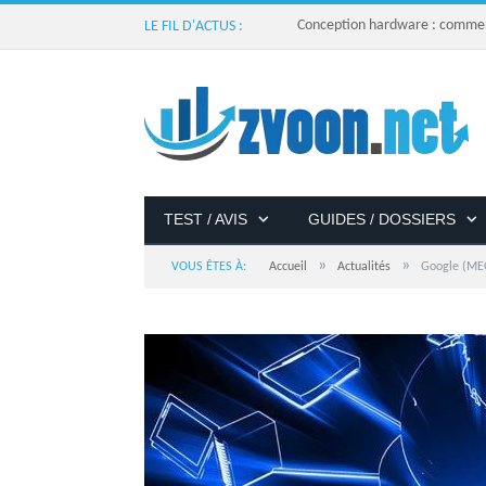
Conception hardware : comment 
LE FIL D'ACTUS :
TEST / AVIS
GUIDES / DOSSIERS
»
»
VOUS ÊTES À:
Accueil
Actualités
Google (MEG