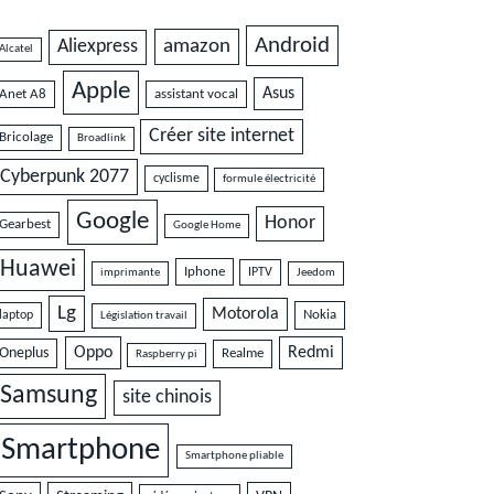
Android
amazon
Aliexpress
Alcatel
Apple
Asus
Anet A8
assistant vocal
Créer site internet
Bricolage
Broadlink
Cyberpunk 2077
cyclisme
formule électricité
Google
Honor
Gearbest
Google Home
Huawei
Iphone
IPTV
imprimante
Jeedom
Lg
Motorola
Nokia
laptop
Législation travail
Oppo
Redmi
Oneplus
Realme
Raspberry pi
Samsung
site chinois
Smartphone
Smartphone pliable