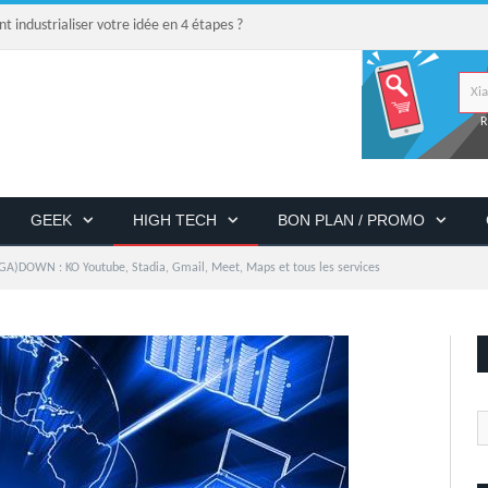
industrialiser votre idée en 4 étapes ?
R
GEEK
HIGH TECH
BON PLAN / PROMO
A)DOWN : KO Youtube, Stadia, Gmail, Meet, Maps et tous les services