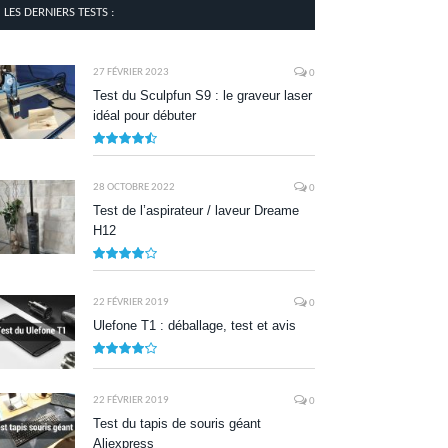
LES DERNIERS TESTS :
27 FÉVRIER 2023
0
Test du Sculpfun S9 : le graveur laser
idéal pour débuter
9
28 OCTOBRE 2022
0
Test de l’aspirateur / laveur Dreame
H12
7.9
22 FÉVRIER 2019
0
Ulefone T1 : déballage, test et avis
8.5
22 FÉVRIER 2019
0
Test du tapis de souris géant
Aliexpress