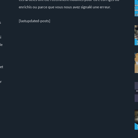
enrichis ou parce que vous nous avez signalé une erreur.
[lastupdated-posts]
s
i
de
 et
er