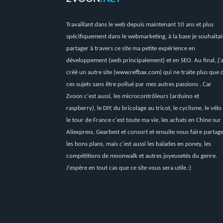
Travaillant dans le web depuis maintenant 10 ans et plus
spécifiquement dans le webmarketing, à la base je souhaitai
partager à travers ce site ma petite expérience en
développement (web principalement) et en SEO. Au final, j'a
créé un autre site (
www.refbax.com
) qui ne traite plus que 
ces sujets sans être pollué par mes autres passions . Car
Zvoon c'est aussi, les microcontrôleurs (arduino et
raspberry), le DIY, du bricolage au tricot, le cyclisme, le vélo
le tour de France c'est toute ma vie, les achats en Chine sur
Aliexpress, Gearbest et consort et ensuite vous faire partag
les bons plans, mais c'est aussi les balades en poney, les
compétitions de moonwalk et autres joyeusetés du genre.
J'espère en tout cas que ce site vous sera utile.:)