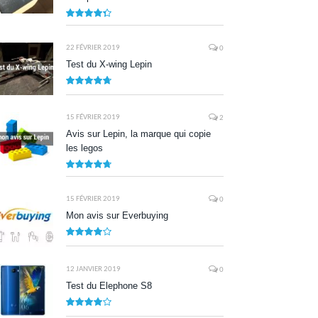
8.7
22 FÉVRIER 2019
0
Test du X-wing Lepin
9.5
15 FÉVRIER 2019
2
Avis sur Lepin, la marque qui copie
les legos
9.5
15 FÉVRIER 2019
0
Mon avis sur Everbuying
8.0
12 JANVIER 2019
0
Test du Elephone S8