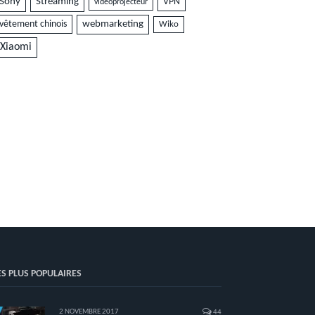
Sony
Streaming
VPN
vidéoprojecteur
vêtement chinois
webmarketing
Wiko
Xiaomi
ES PLUS POPULAIRES
2 NOVEMBRE 2017
44