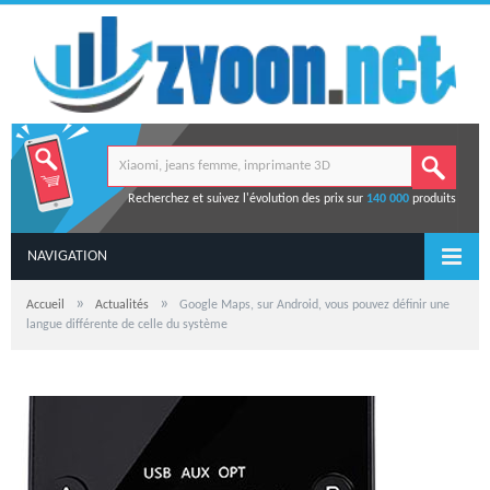
Recherchez et suivez l'évolution des prix sur
140 000
produits
NAVIGATION
»
»
Accueil
Actualités
Google Maps, sur Android, vous pouvez définir une
langue différente de celle du système