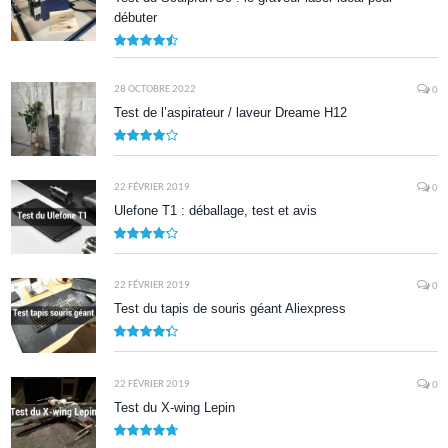
débuter
9
28 OCTOBRE 2022
0
Test de l’aspirateur / laveur Dreame H12
7.9
22 FÉVRIER 2019
0
Ulefone T1 : déballage, test et avis
8.5
22 FÉVRIER 2019
0
Test du tapis de souris géant Aliexpress
8.7
22 FÉVRIER 2019
0
Test du X-wing Lepin