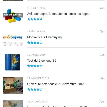
9.5
15 FÉVRIER 2019
2
Avis sur Lepin, la marque qui copie les legos
9.5
15 FÉVRIER 2019
0
Mon avis sur Everbuying
8.0
12 JANVIER 2019
0
Test du Elephone S8
8.1
22 NOVEMBRE 2018
0
Ouverture box pédaleur : Novembre 2018
8.5
16 OCTOBRE 2018
0