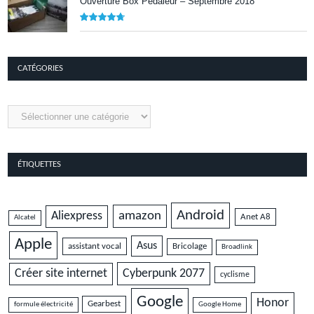
Ouverture Box Pédaleur – Septembre 2018
9.5
CATÉGORIES
Catégories
ÉTIQUETTES
Android
amazon
Aliexpress
Anet A8
Alcatel
Apple
Asus
assistant vocal
Bricolage
Broadlink
Cyberpunk 2077
Créer site internet
cyclisme
Google
Honor
Gearbest
formule électricité
Google Home