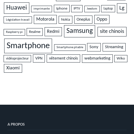
Huawei
Lg
Iphone
IPTV
laptop
imprimante
Jeedom
Motorola
Oppo
Oneplus
Nokia
Législation travail
Samsung
site chinois
Redmi
Realme
Raspberry pi
Smartphone
Sony
Streaming
Smartphone pliable
VPN
vêtement chinois
webmarketing
vidéoprojecteur
Wiko
Xiaomi
A PROPOS