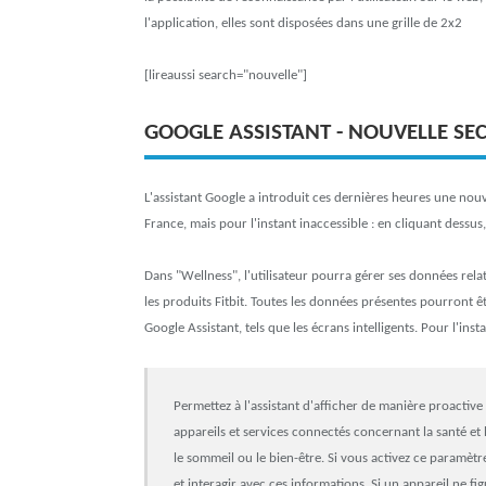
l'application, elles sont disposées dans une grille de 2x2
[lireaussi search="nouvelle"]
GOOGLE ASSISTANT - NOUVELLE SEC
L'assistant Google a introduit ces dernières heures une nouv
France, mais pour l'instant inaccessible : en cliquant dessu
Dans "Wellness", l'utilisateur pourra gérer ses données relati
les produits Fitbit. Toutes les données présentes pourront 
Google Assistant, tels que les écrans intelligents. Pour l'in
Permettez à l'assistant d'afficher de manière proactive
appareils et services connectés concernant la santé et l
le sommeil ou le bien-être. Si vous activez ce paramèt
et interagir avec ces informations. Si un appareil ne fig