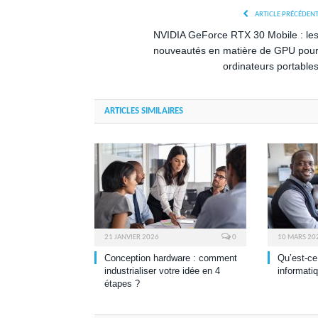
ARTICLE PRÉCÉDEN
NVIDIA GeForce RTX 30 Mobile : le
nouveautés en matière de GPU pou
ordinateurs portable
ARTICLES SIMILAIRES
21 JANVIER 2026
0
10 MARS 20
Conception hardware : comment
Qu’est-ce
industrialiser votre idée en 4
informati
étapes ?