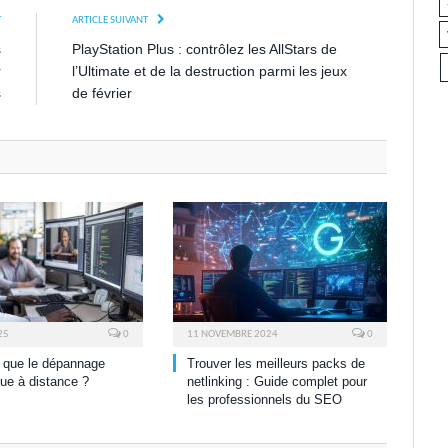
T
ARTICLE SUIVANT
s
PlayStation Plus : contrôlez les AllStars de
r
l’Ultimate et de la destruction parmi les jeux
s
de février
25
0
11 NOVEMBRE 2024
0
 que le dépannage
Trouver les meilleurs packs de
que à distance ?
netlinking : Guide complet pour
les professionnels du SEO