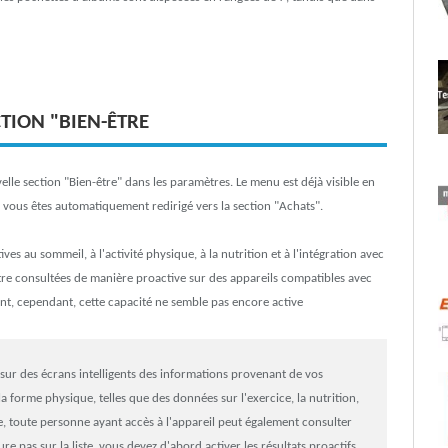
TION "BIEN-ÊTRE
elle section "Bien-être" dans les paramètres. Le menu est déjà visible en
s, vous êtes automatiquement redirigé vers la section "Achats".
ves au sommeil, à l'activité physique, à la nutrition et à l'intégration avec
être consultées de manière proactive sur des appareils compatibles avec
stant, cependant, cette capacité ne semble pas encore active
 sur des écrans intelligents des informations provenant de vos
a forme physique, telles que des données sur l'exercice, la nutrition,
re, toute personne ayant accès à l'appareil peut également consulter
ure pas sur la liste, vous devez d'abord activer les résultats proactifs