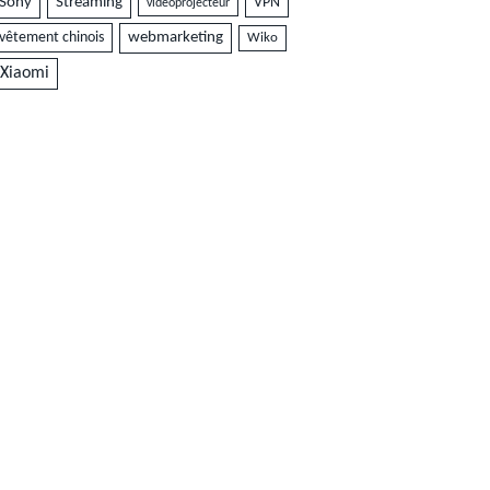
Sony
Streaming
VPN
vidéoprojecteur
vêtement chinois
webmarketing
Wiko
Xiaomi