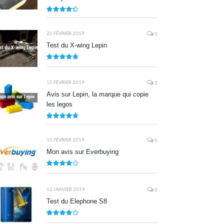
8.7
22 FÉVRIER 2019
0
Test du X-wing Lepin
9.5
15 FÉVRIER 2019
2
Avis sur Lepin, la marque qui copie
les legos
9.5
15 FÉVRIER 2019
0
Mon avis sur Everbuying
8.0
12 JANVIER 2019
0
Test du Elephone S8