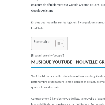
en cours de déploiement sur Google Chrome et Lens, alo
Google Assistant
En plus des nouvelles sur les logiciels, il y a quelques rum
les détails.
Sommaire
[lireaussi search="google"]
MUSIQUE YOUTUBE - NOUVELLE GRI
YouTube Music accueille officiellement la nouvelle grille de 
petit nombre d'utilisateurs le mois dernier et est actuelleme
que sur la version web
Contrairement à l'ancienne vue de liste, la nouvelle a l'av
la possibilité de reconnaissance par l'utilisateur. Sur le we