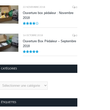
8.1
22 NOVEMBRE 2018
0
Ouverture box pédaleur : Novembre
2018
8.5
16 OCTOBRE 2018
0
Ouverture Box Pédaleur – Septembre
2018
9.5
CATÉGORIES
tégories
ÉTIQUETTES