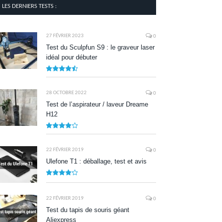
LES DERNIERS TESTS :
27 FÉVRIER 2023
0
Test du Sculpfun S9 : le graveur laser
idéal pour débuter
9
28 OCTOBRE 2022
0
Test de l’aspirateur / laveur Dreame
H12
7.9
22 FÉVRIER 2019
0
Ulefone T1 : déballage, test et avis
8.5
22 FÉVRIER 2019
0
Test du tapis de souris géant
Aliexpress