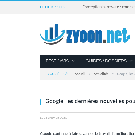
Conception hardware : comment 
LE FIL D'ACTUS :
TEST / AVIS
GUIDES / DOSSIERS
»
»
VOUS ÊTES À:
Accueil
Actualités
Google, les 
Google, les dernières nouvelles po
LE
26 JANVIER 2021
Google continue à faire avancer le travail d'amélioratio