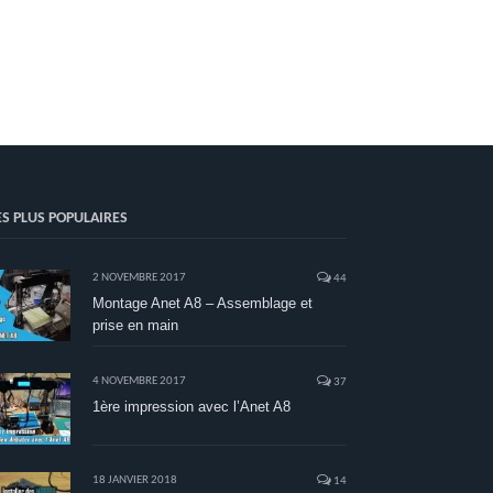
ES PLUS POPULAIRES
2 NOVEMBRE 2017
44
Montage Anet A8 – Assemblage et
prise en main
4 NOVEMBRE 2017
37
1ère impression avec l’Anet A8
18 JANVIER 2018
14