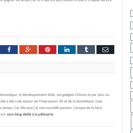
ront gagner du temps car ils n'auront plus besoin d'ouvrir chaque service
tter
Facebook
Google+
Pinterest
LinkedIn
Tumblr
Email
a domotique, le développement Web, Les gadgets Chinois et par plus ou
e site a été créé autour de l'impression 3D et de la domotique, mais
du temps. Car dès que j'ai une nouvelle passion, j'essaye de la faire
uvrir
mon blog dédié à la pâtisserie
.