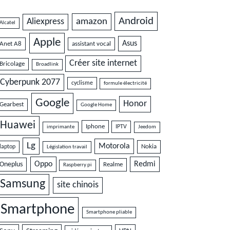
Android
amazon
Aliexpress
Alcatel
Apple
Asus
Anet A8
assistant vocal
Créer site internet
Bricolage
Broadlink
Cyberpunk 2077
cyclisme
formule électricité
Google
Honor
Gearbest
Google Home
Huawei
Iphone
IPTV
imprimante
Jeedom
Lg
Motorola
Nokia
laptop
Législation travail
Oppo
Redmi
Oneplus
Realme
Raspberry pi
Samsung
site chinois
Smartphone
Smartphone pliable