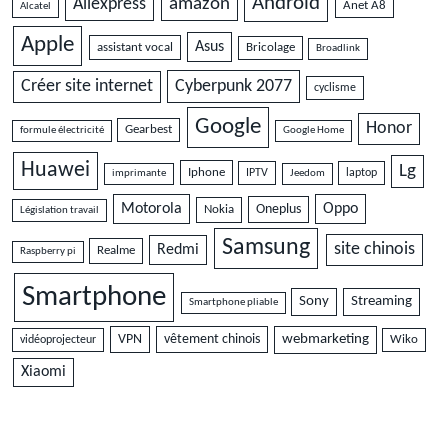
Android
amazon
Aliexpress
Anet A8
Alcatel
Apple
Asus
assistant vocal
Bricolage
Broadlink
Cyberpunk 2077
Créer site internet
cyclisme
Google
Honor
Gearbest
formule électricité
Google Home
Huawei
Lg
Iphone
IPTV
laptop
imprimante
Jeedom
Motorola
Oppo
Oneplus
Nokia
Législation travail
Samsung
site chinois
Redmi
Realme
Raspberry pi
Smartphone
Sony
Streaming
Smartphone pliable
VPN
vêtement chinois
webmarketing
vidéoprojecteur
Wiko
Xiaomi