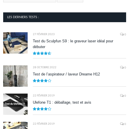
LES DERNIERS TESTS :
27 FÉVRIER 2023
0
Test du Sculpfun S9 : le graveur laser idéal pour
débuter
9
28 OCTOBRE 2022
0
Test de l’aspirateur / laveur Dreame H12
7.9
22 FÉVRIER 2019
0
Ulefone T1 : déballage, test et avis
8.5
22 FÉVRIER 2019
0