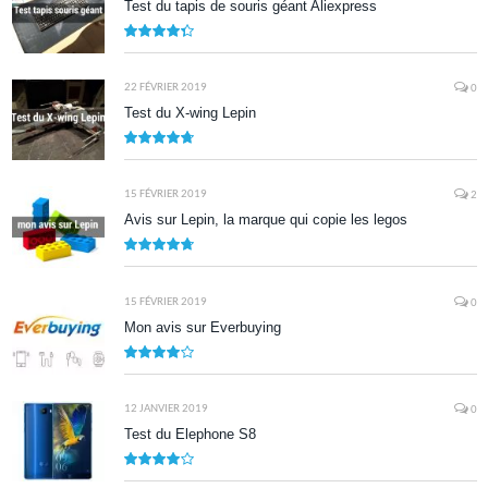
Test du tapis de souris géant Aliexpress
8.7
22 FÉVRIER 2019
0
Test du X-wing Lepin
9.5
15 FÉVRIER 2019
2
Avis sur Lepin, la marque qui copie les legos
9.5
15 FÉVRIER 2019
0
Mon avis sur Everbuying
8.0
12 JANVIER 2019
0
Test du Elephone S8
8.1