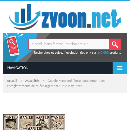
Recherchez et suivez l'évolution des prix sur
140 000
produits
NAVIGATION
»
»
Accueil
Actualités
Google Keep and Photo, doublement des
enregistrements de téléchargement sur le Play Store