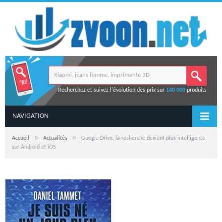
Recherchez et suivez l'évolution des prix sur
140 000
produits
NAVIGATION
»
»
Accueil
Actualités
Google Drive, la recherche devient plus intelligente
sur Android et iOS