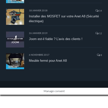
18 JANVIER 2018
14
Installer des MOSFET sur votre Anet A8 (Sécurité
électrique)
26 JANVIER 2019
12
Joom est-il fiable ? L’avis des clients !
6 NOVEMBRE 2017
8
Meuble fermé pour Anet A8
Manage consent