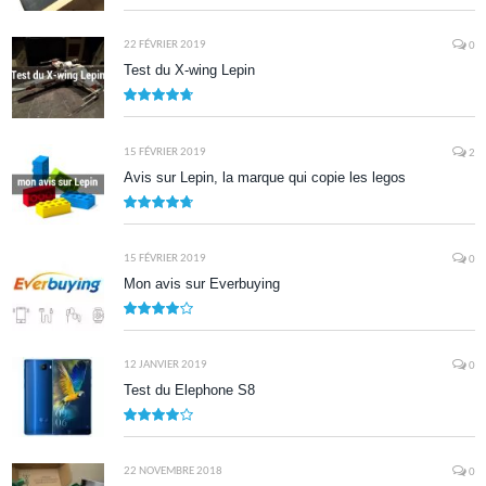
8.7
22 FÉVRIER 2019
0
Test du X-wing Lepin
9.5
15 FÉVRIER 2019
2
Avis sur Lepin, la marque qui copie les legos
9.5
15 FÉVRIER 2019
0
Mon avis sur Everbuying
8.0
12 JANVIER 2019
0
Test du Elephone S8
8.1
22 NOVEMBRE 2018
0