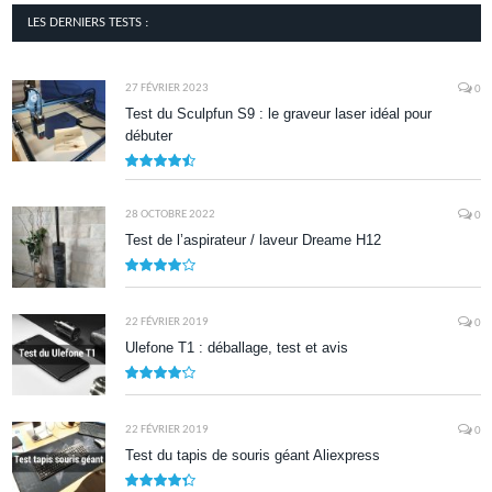
LES DERNIERS TESTS :
27 FÉVRIER 2023
0
Test du Sculpfun S9 : le graveur laser idéal pour
débuter
9
28 OCTOBRE 2022
0
Test de l’aspirateur / laveur Dreame H12
7.9
22 FÉVRIER 2019
0
Ulefone T1 : déballage, test et avis
8.5
22 FÉVRIER 2019
0
Test du tapis de souris géant Aliexpress