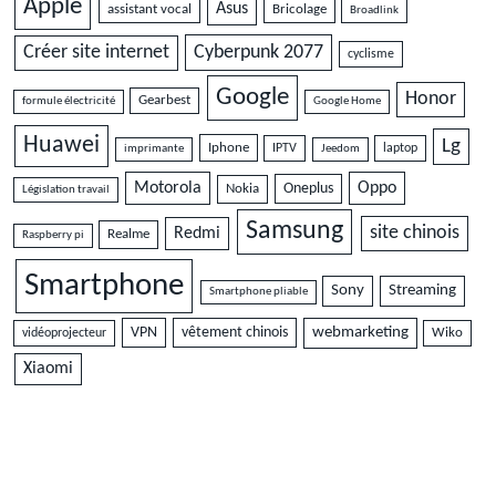
Apple
Asus
assistant vocal
Bricolage
Broadlink
Cyberpunk 2077
Créer site internet
cyclisme
Google
Honor
Gearbest
formule électricité
Google Home
Huawei
Lg
Iphone
IPTV
laptop
imprimante
Jeedom
Motorola
Oppo
Oneplus
Nokia
Législation travail
Samsung
site chinois
Redmi
Realme
Raspberry pi
Smartphone
Sony
Streaming
Smartphone pliable
VPN
vêtement chinois
webmarketing
vidéoprojecteur
Wiko
Xiaomi