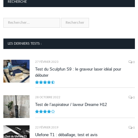
RECHERCHE
LES DERNIERS TESTS :
27 FÉVRIER 2023
0
Test du Sculpfun S9 : le graveur laser idéal pour
débuter
9
28 OCTOBRE 2022
0
Test de l’aspirateur / laveur Dreame H12
7.9
22 FÉVRIER 2019
0
Ulefone T1 : déballage, test et avis