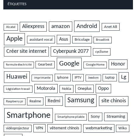
ÉTIQUETTES
Android
amazon
Aliexpress
Anet A8
Alcatel
Apple
Asus
assistant vocal
Bricolage
Broadlink
Cyberpunk 2077
Créer site internet
cyclisme
Google
Honor
Gearbest
formule électricité
Google Home
Huawei
Lg
Iphone
IPTV
laptop
imprimante
Jeedom
Motorola
Oppo
Oneplus
Nokia
Législation travail
Samsung
site chinois
Redmi
Realme
Raspberry pi
Smartphone
Sony
Streaming
Smartphone pliable
VPN
vêtement chinois
webmarketing
vidéoprojecteur
Wiko