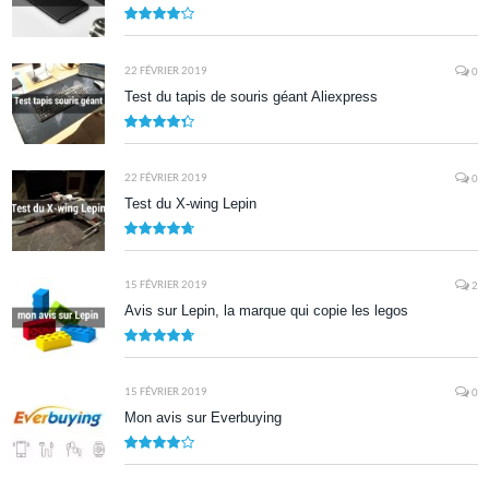
8.5
22 FÉVRIER 2019
0
Test du tapis de souris géant Aliexpress
8.7
22 FÉVRIER 2019
0
Test du X-wing Lepin
9.5
15 FÉVRIER 2019
2
Avis sur Lepin, la marque qui copie les legos
9.5
15 FÉVRIER 2019
0
Mon avis sur Everbuying
8.0