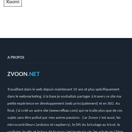
Xiaomi
A PROPOS
ZVOON
.NET
Travaillant dans le web depuis maintenant 10 ans et plus spécifiquement
dans le webmarketing, à la base je souhaitais partager à travers ce site ma
petite expérience en développement (web principalement) et en SEO. Au
final, j'ai créé un autre site (
www.refbax.com
) qui ne traite plus que de ces
sujets sans être pollué par mes autres passions . Car Zvoon c'est aussi, les
microcontrôleurs (arduino et raspberry), le DIY, du bricolage au tricot, le
cyclisme, le vélo et le tour de France c'est toute ma vie, les achats en Chine